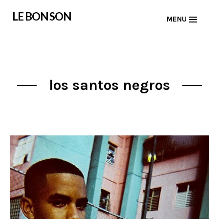
Skip
LE BON SON
MENU
to
content
los santos negros