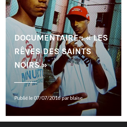
DOCUMENTAIRE : « LES
RÊVES DES SAINTS
NOIRS »
Publié le
07/07/2016
par
blaise