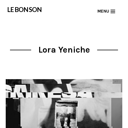
Skip
LE BON SON
MENU
to
content
Lora Yeniche