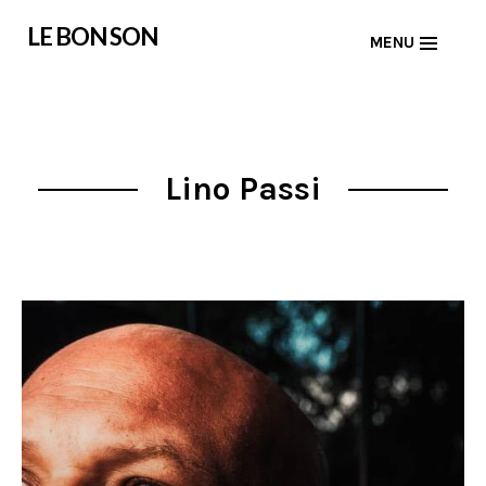
Skip
LE BON SON
MENU
to
content
Lino Passi