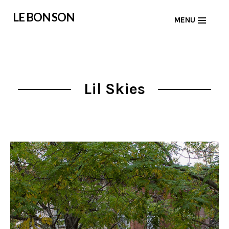
Skip
LE BON SON
MENU
to
content
Lil Skies