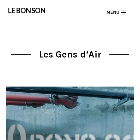
Skip
LE BON SON
MENU
to
content
Les Gens d’Air