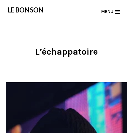
Skip
LE BON SON
MENU
to
content
L’échappatoire