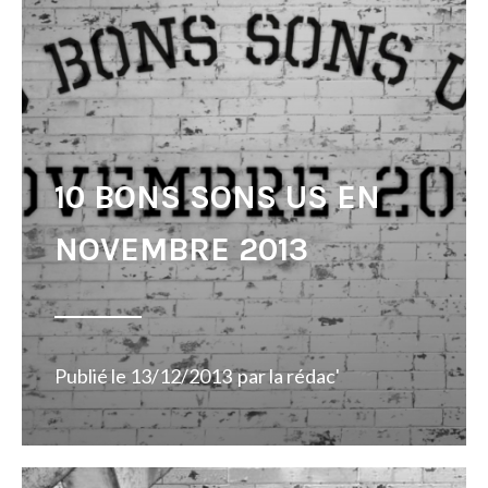
10 BONS SONS US EN
NOVEMBRE 2013
Publié le
13/12/2013
par
la rédac'