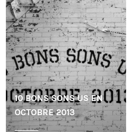
10 BONS SONS US EN
OCTOBRE 2013