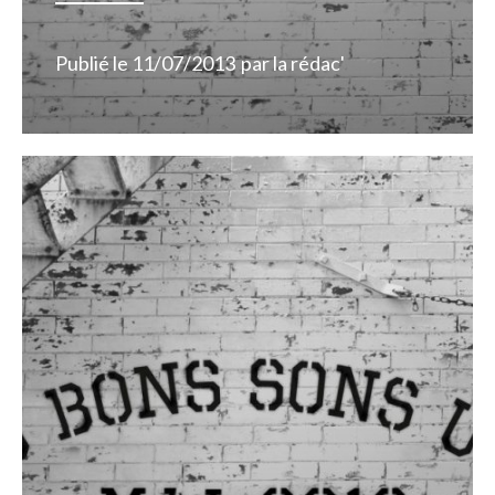
Publié le
11/07/2013
par
la rédac'