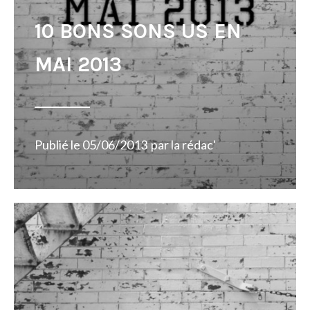
10 BONS SONS US EN
MAI 2013
Publié le
05/06/2013
par
la rédac'