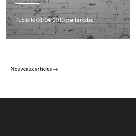
Publié le
08/04/2013
par
la rédac'
Posts
→
Nouveaux articles
navigation