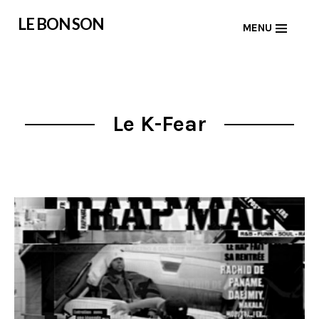
Skip
LE BON SON
MENU
to
content
Le K-Fear