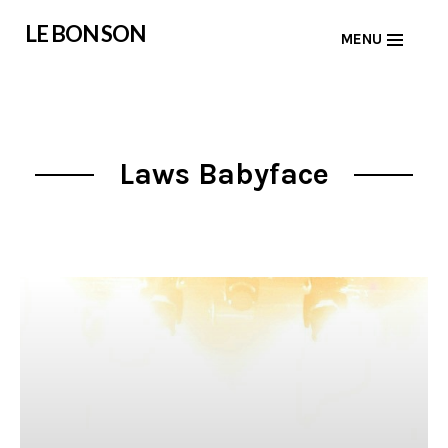
Skip
LE BON SON
MENU
to
content
Laws Babyface