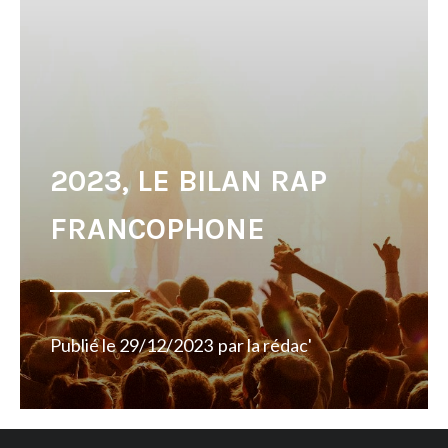
2023, LE BILAN RAP
FRANCOPHONE
Publié le
29/12/2023
par
la rédac'