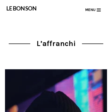
Skip
LE BON SON
MENU
to
content
L’affranchi