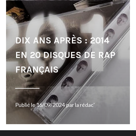
DIX ANS APRÈS : 2014
EN 20 DISQUES DE RAP
FRANÇAIS
Publié le
16/09/2024
par
la rédac'