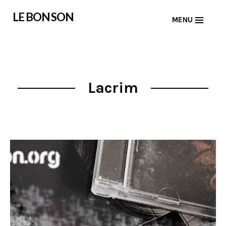
Skip
LE BON SON
MENU
to
content
Lacrim