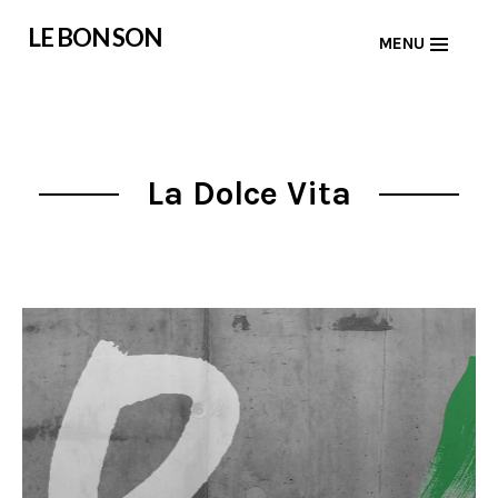
Skip
LE BON SON
MENU
to
content
La Dolce Vita