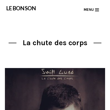
Skip
LE BON SON
MENU
to
content
La chute des corps