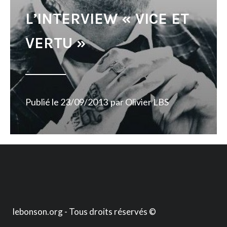
L’INTERVIEW « VICE ET
VERTU »
Publié le
23/09/2013
par
Olivier LBS
lebonson.org - Tous droits réservés ©