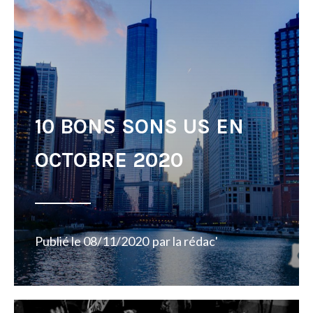
10 BONS SONS US EN
OCTOBRE 2020
Publié le
08/11/2020
par
la rédac'