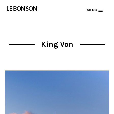
Skip
LE BON SON
MENU
to
content
King Von