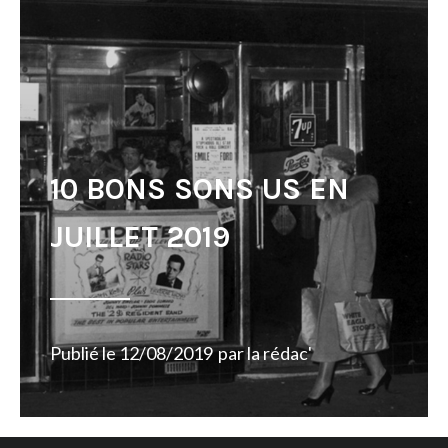
10 BONS SONS US EN
JUILLET 2019
Publié le
12/08/2019
par
la rédac'