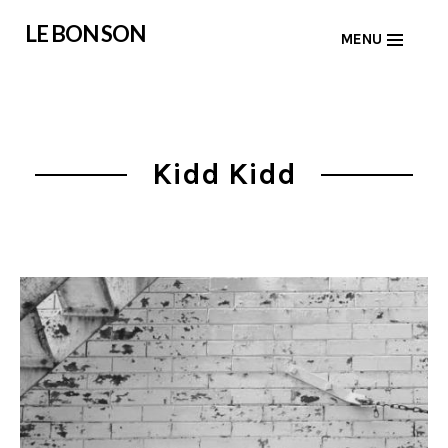
Skip
LE BON SON
MENU
to
content
Kidd Kidd