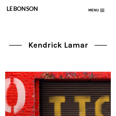
Skip
LE BON SON
MENU
to
content
Kendrick Lamar