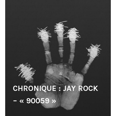
CHRONIQUE : JAY ROCK
– « 90059 »