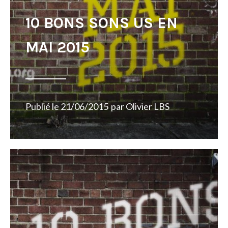
10 BONS SONS US EN
MAI 2015
Publié le
21/06/2015
par
Olivier LBS