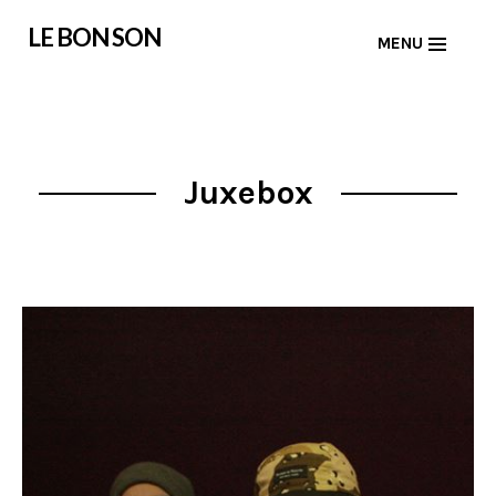
Skip
LE BON SON
MENU
to
content
Juxebox