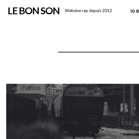
Skip
LE BON SON
Webzine rap depuis 2012
10 
to
content