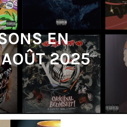
 SONS EN
| AOÛT 2025
'