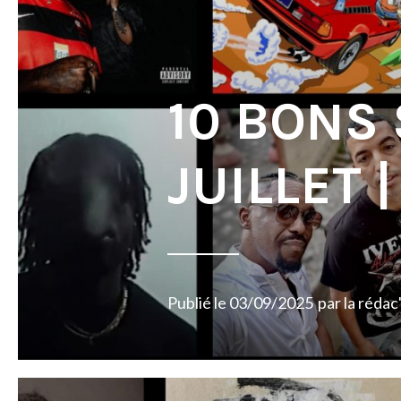
10 BONS
JUILLET 
Publié le
03/09/2025
par
la rédac