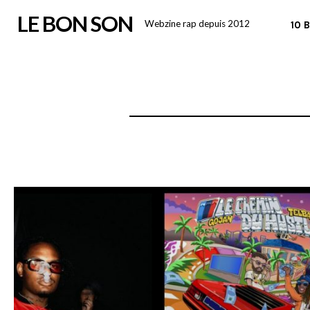
Skip
LE BON SON
Webzine rap depuis 2012
10 
to
content