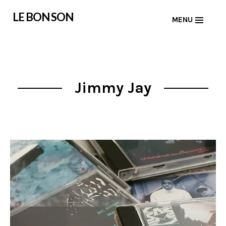
Skip
LE BON SON
MENU
to
content
Jimmy Jay