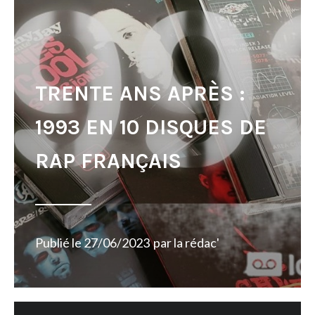
TRENTE ANS APRÈS :
1993 EN 10 DISQUES DE
RAP FRANÇAIS
Publié le
27/06/2023
par
la rédac'