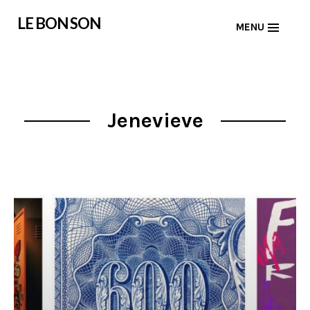
Skip
LE BON SON
MENU
to
content
Jenevieve