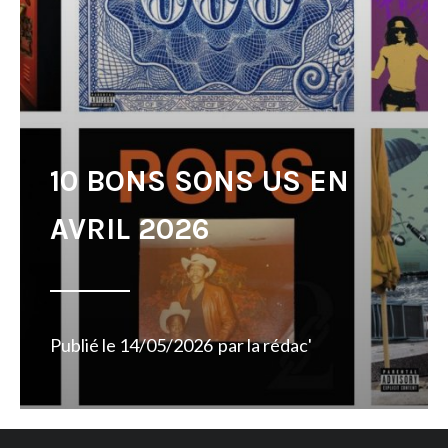
10 BONS SONS US EN
AVRIL 2026
Publié le
14/05/2026
par
la rédac'