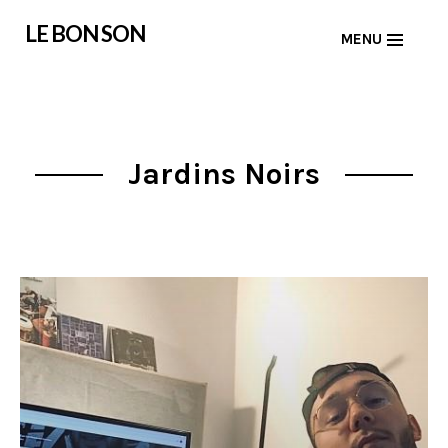
Skip
LE BON SON
MENU
to
content
Jardins Noirs