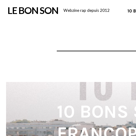
Skip
LE BON SON
Webzine rap depuis 2012
10 
to
content
10 BONS
FRANCO