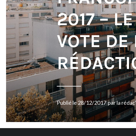
2017 – L
VOTE DE 
RÉDACTI
Publié le
28/12/2017
par
la rédac