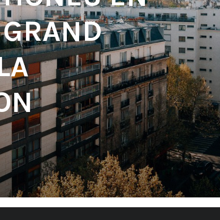
E GRAND
LA
ON
'