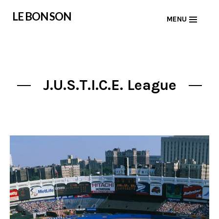
Skip
LE BON SON
MENU
to
content
J.U.S.T.I.C.E. League