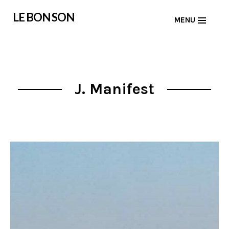
Skip
LE BON SON
MENU
to
content
J. Manifest