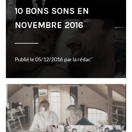
10 BONS SONS EN
NOVEMBRE 2016
Publié le
05/12/2016
par
la rédac'