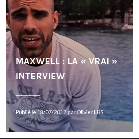
MAXWELL : LA « VRAI »
INTERVIEW
Publié le
18/07/2012
par
Olivier LBS