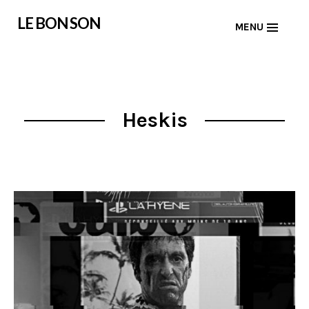
Skip
LE BON SON
MENU
to
content
Heskis