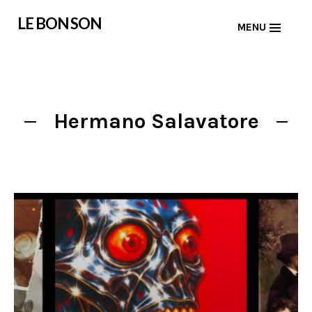
Skip
LE BON SON
MENU
to
content
Hermano Salavatore