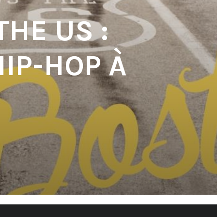
HE US :
HIP-HOP À