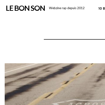
Skip
LE BON SON
Webzine rap depuis 2012
10 
to
content