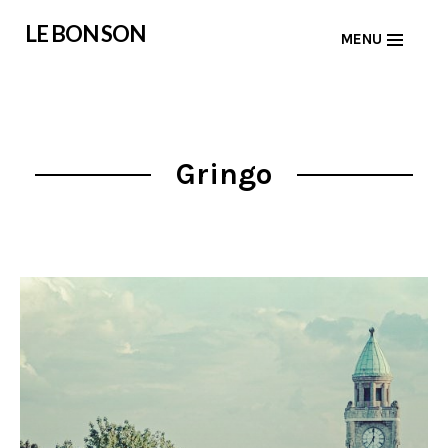
Skip
LE BON SON
MENU
to
content
Gringo