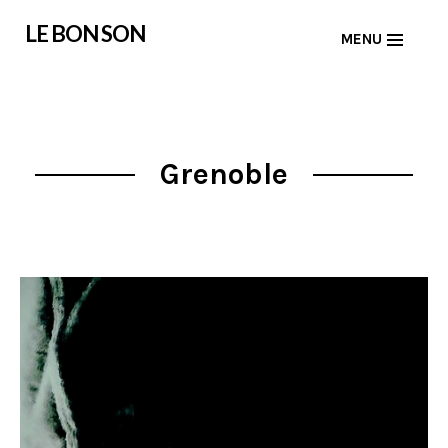
Skip
LE BON SON
MENU
to
content
Grenoble