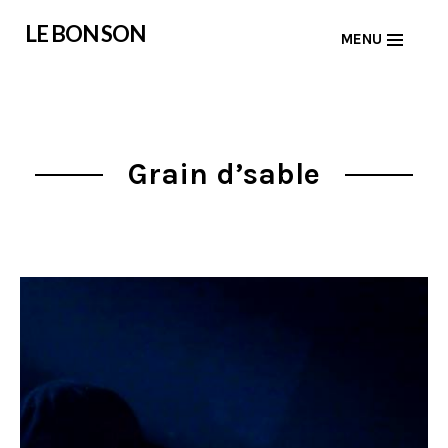
Skip
LE BON SON
MENU
to
content
Grain d’sable