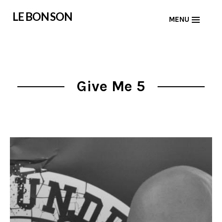
Skip
LE BON SON
MENU
to
content
Give Me 5