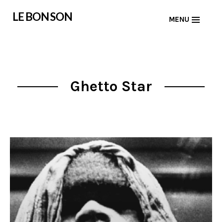
Skip
LE BON SON
MENU
to
content
Ghetto Star