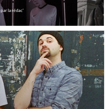
par
la rédac'