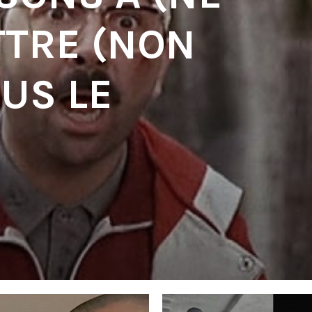
TTRE (NON
US LE
'