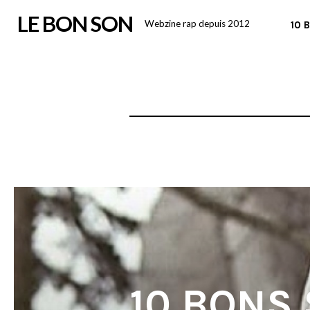
Skip
LE BON SON
Webzine rap depuis 2012
10 
to
content
10 BONS 