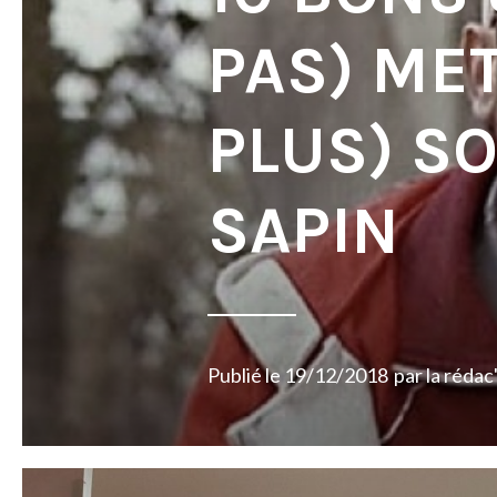
PAS) ME
PLUS) SO
SAPIN
Publié le
19/12/2018
par
la rédac