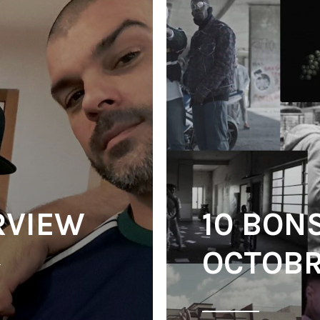
ERVIEW
10 BON
»
OCTOBR