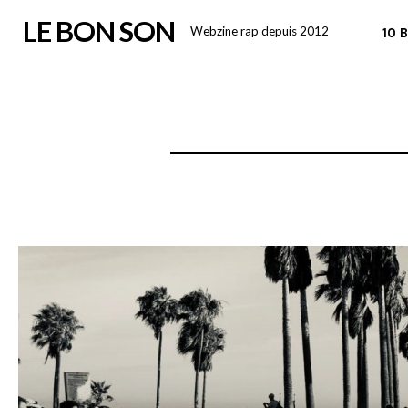
Skip
LE BON SON
Webzine rap depuis 2012
10 
to
content