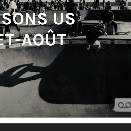
 SONS US
ET-AOÛT
'