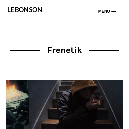
Skip
LE BON SON
MENU
to
content
Frenetik