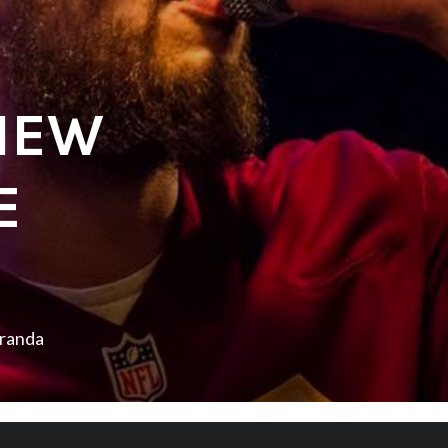
VIEW
E
iranda