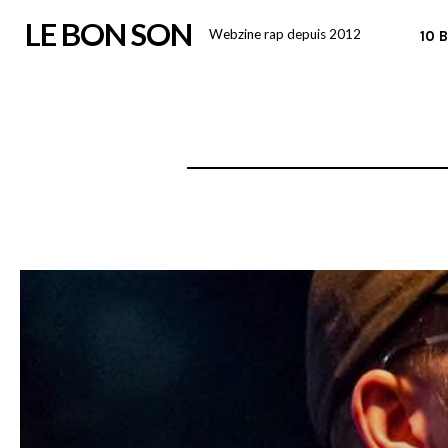
Skip
LE BON SON
Webzine rap depuis 2012
10 
to
content