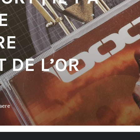
E
RE
 DE L’OR
aere