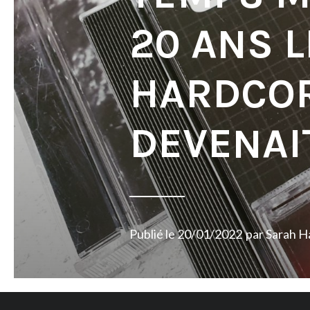
20 ANS L
HARDCO
DEVENAIT
Publié le
20/01/2022
par
Sarah H