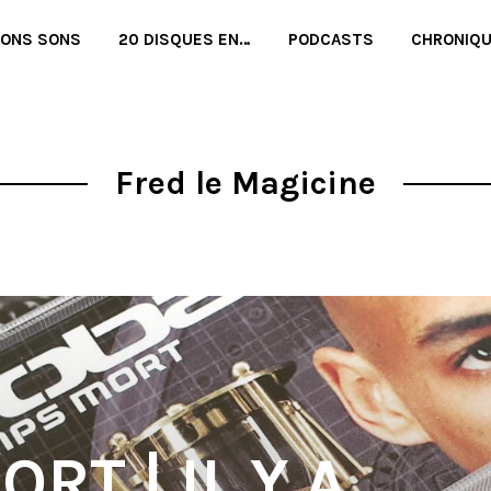
BONS SONS
20 DISQUES EN…
PODCASTS
CHRONIQ
Fred le Magicine
RT | IL Y A