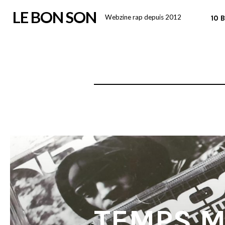
Skip
LE BON SON
Webzine rap depuis 2012
10 
to
content
TEMPS MO