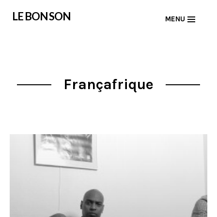
Skip
LE BON SON
MENU
to
content
Françafrique