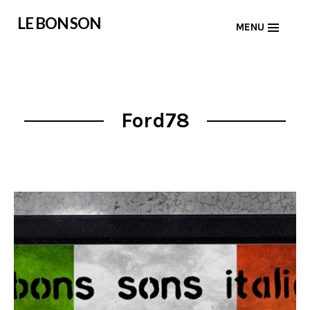
Skip
LE BON SON
MENU
to
content
Ford78