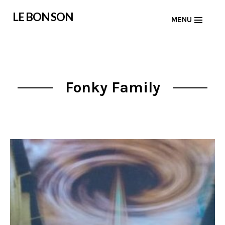
Skip
LE BON SON
MENU
to
content
Fonky Family