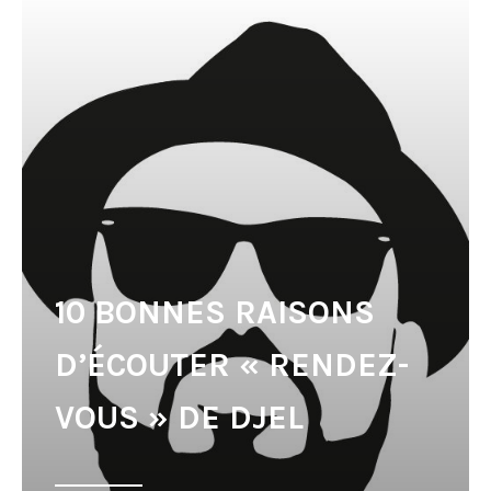
10 BONNES RAISONS
D’ÉCOUTER « RENDEZ-
VOUS » DE DJEL