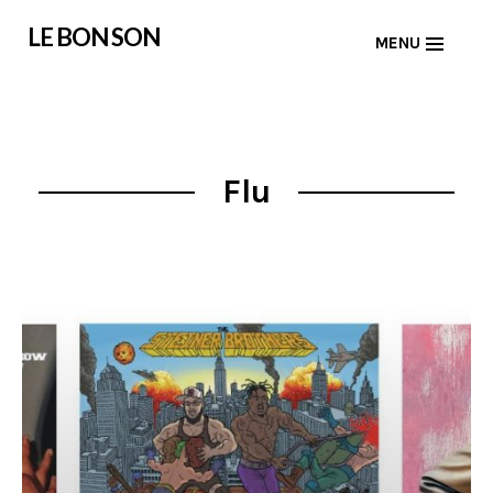
Skip
LE BON SON
MENU
to
content
Flu