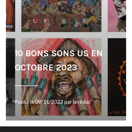
10 BONS SONS US EN
OCTOBRE 2023
Publié le
09/11/2023
par
la rédac'