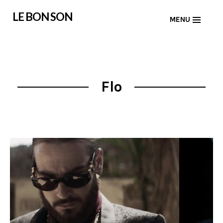
Skip
LE BON SON
MENU
to
content
Flo