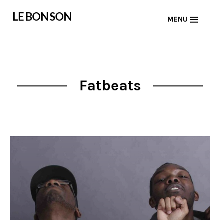
Skip
LE BON SON
MENU
to
content
Fatbeats