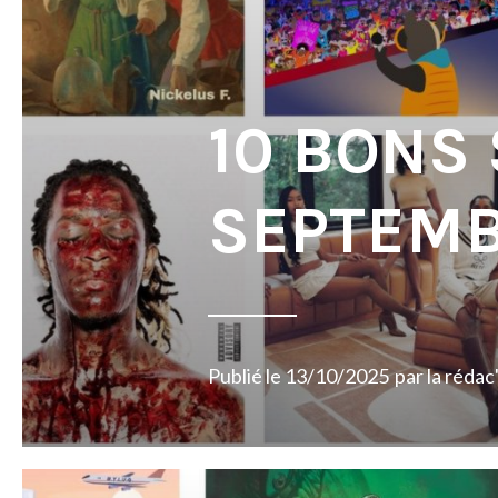
10 BONS
SEPTEMB
Publié le
13/10/2025
par
la rédac