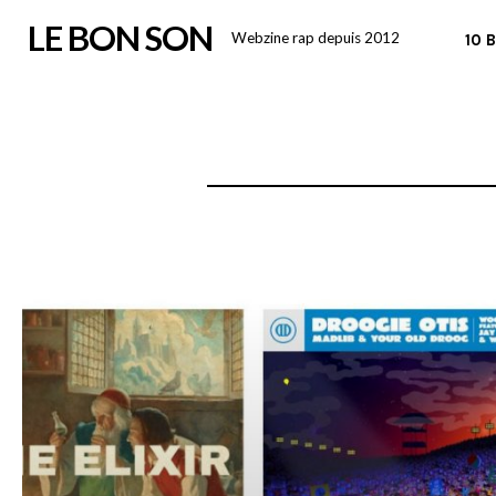
Skip
LE BON SON
Webzine rap depuis 2012
10 
to
content