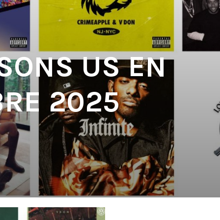
 SONS US EN
RE 2025
'