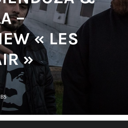
A –
IEW « LES
IR »
LBS