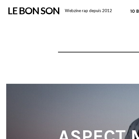
Skip
LE BON SON
Webzine rap depuis 2012
10 
to
content
ASPECT 