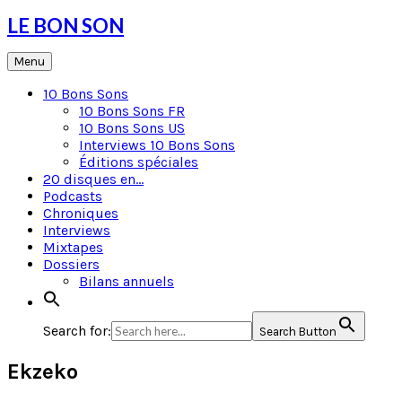
Skip
LE BON SON
to
content
Menu
10 Bons Sons
10 Bons Sons FR
10 Bons Sons US
Interviews 10 Bons Sons
Éditions spéciales
20 disques en…
Podcasts
Chroniques
Interviews
Mixtapes
Dossiers
Bilans annuels
Search for:
Search Button
Ekzeko