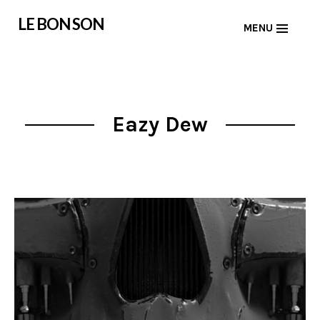
Skip
LE BON SON
MENU
to
content
Eazy Dew