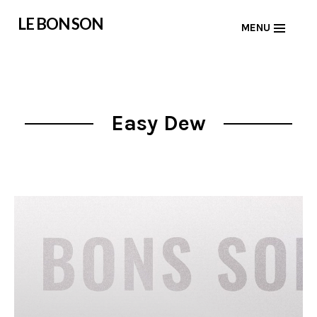
Skip
LE BON SON
MENU
to
content
Easy Dew