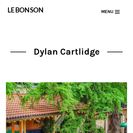
Skip
LE BON SON
MENU
to
content
Dylan Cartlidge