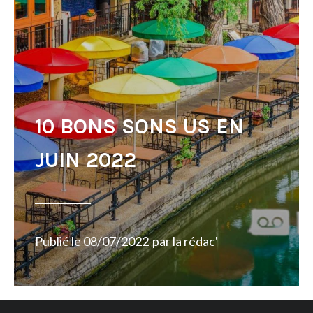
10 BONS SONS US EN
JUIN 2022
Publié le
08/07/2022
par
la rédac'